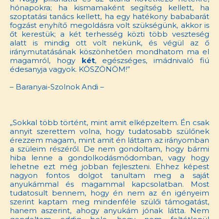
hónapokra; ha kismamaként segítség kellett, ha
szoptatási tanács kellett, ha egy hatékony bababarát
fogzást enyhítő megoldásra volt szükségünk, akkor is
őt kerestük; a két terhesség közti több veszteség
alatt is mindig ott volt nekünk, és végül az ő
iránymutatásának köszönhetően mondhatom ma el
magamról, hogy
két
, egészséges, imádnivaló fiú
édesanyja vagyok. KÖSZÖNÖM!”
– Baranyai-Szolnok Andi –
„Sokkal több történt, mint amit elképzeltem. Én csak
annyit szerettem volna, hogy tudatosabb szülőnek
érezzem magam, mint amit én láttam az irányomban
a szüleim részéről. De nem gondoltam, hogy bármi
hiba lenne a gondolkodásmódomban, vagy hogy
lehetne ezt még jobban fejleszteni. Ehhez képest
nagyon fontos dolgot tanultam meg a saját
anyukámmal és magammal kapcsolatban. Most
tudatosult bennem, hogy én nem az én igényeim
szerint kaptam meg mindenféle szülői támogatást,
hanem aszerint, ahogy anyukám jónak látta. Nem