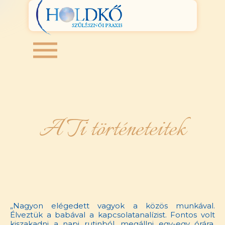
A Ti történeteitek
„
Nagyon elégedett vagyok a közös munkával.
Élveztük a babával a kapcsolatanalízist. Fontos volt
kiszakadni a napi rutinból, megállni egy-egy órára,