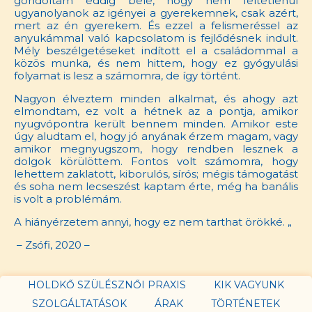
gondoltam eddig bele, hogy nem feltétlenül
ugyanolyanok az igényei a gyerekemnek, csak azért,
mert az én gyerekem. És ezzel a felismeréssel az
anyukámmal való kapcsolatom is fejlődésnek indult.
Mély beszélgetéseket indított el a családommal a
közös munka, és nem hittem, hogy ez gyógyulási
folyamat is lesz a számomra, de így történt.
Nagyon élveztem minden alkalmat, és ahogy azt
elmondtam, ez volt a hétnek az a pontja, amikor
nyugvópontra került bennem minden. Amikor este
úgy aludtam el, hogy jó anyának érzem magam, vagy
amikor megnyugszom, hogy rendben lesznek a
dolgok körülöttem. Fontos volt számomra, hogy
lehettem zaklatott, kiborulós, sírós; mégis támogatást
és soha nem lecseszést kaptam érte, még ha banális
is volt a problémám.
A hiányérzetem annyi, hogy ez nem tarthat örökké. „
– Zsófi, 2020 –
HOLDKŐ SZÜLÉSZNŐI PRAXIS
KIK VAGYUNK
SZOLGÁLTATÁSOK
ÁRAK
TÖRTÉNETEK