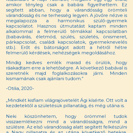
amikor tényleg csak a babára figyelhettem. Ez
segített abban, hogy a várandósság örömteli
várandósság és ne terhesség legyen. A jövőre nézve is
megalapozza a harmonikus szülő-gyermek
kapcsolatot. Hasznos útmutatást kaptam minden
alkalommal a felmerülő témákkal kapcsolatban
(babavárás, életmód, szülés, születés, önismeret,
párkapcsolat, családi kapcsolatok, gyermeknevelés
stb.). Erőt és bátorságot adott a hétről hétre
felmerülő kérdések, nehézségek megoldásához.
Mindig kedves emlék marad és örülök, hogy
ráakadtam erre a lehetőségre. A következő babával is
szeretnék majd foglalkozásokra járni. Minden
kismamának csak ajánlani tudom.”
-Otilia, 2020-
„Mindkét kisfiam világrajövetelét Ági kísérte. Ott volt a
kezdetektől a születésük pillanatáig, és még utána is.
Neki köszönhetem, hogy örömmel tudok
visszaemlékezni mind a várandósságra, mind a
szülésre. Az első várandósság alatt segített felkészülni
a Nagy pillanatra és az utána következő hetekre,